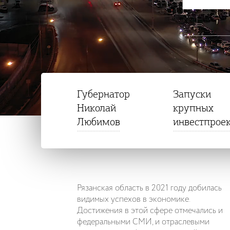
Губернатор
Запуски
Николай
крупных
Любимов
инвестпрое
Рязанская область в 2021 году добилась
видимых успехов в экономике.
Достижения в этой сфере отмечались и
федеральными СМИ, и отраслевыми